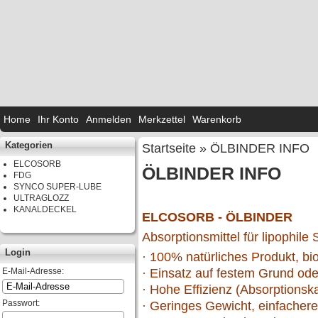
Home
Ihr Konto
Anmelden
Merkzettel
Warenkorb
Kategorien
Startseite
»
ÖLBINDER INFO
ELCOSORB
ÖLBINDER INFO
FDG
SYNCO SUPER-LUBE
ULTRAGLOZZ
KANALDECKEL
ELCOSORB - ÖLBINDER
Absorptionsmittel für lipophile S
Login
· 100% natürliches Produkt, bi
E-Mail-Adresse:
· Einsatz auf festem Grund od
· Hohe Effizienz (Absorptionsk
Passwort:
· Geringes Gewicht, einfache